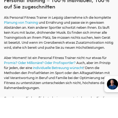
Personal Training – 100 % individuell, 100 %
auf Sie zugeschnitten
Als Personal Fitness Trainer in Leipzig übernehme ich die komplette
Planung von Training
und Ernährung und passe sie in gewissen
Abständen an. Kein anderer Sportler schwitzt neben Ihnen. Es läuft
kein Kurs mit lauter, dröhnender Musik. Es finden sich immer alle
Trainingstools an Ihrem Platz, Sie müssen nichts suchen, kein Gerät
ist besetzt. Und wenn im Grenzbereich etwas Zusatzmotivation nötig
wird, stehe ich bereit und pushe Sie zu neuen Höchstleistungen.
Aber Moment! Ist ein Personal Fitness Trainer nicht nur etwas für
Promis? Oder Millionäre? Oder Profisportler?
Auch, aber im Prinzip
für jeden, der eine
individuelle Betreuung wünscht
! Denn die
Methoden den Profiathleten im Sport oder den Alltagsathleten mit
viel Verantwortung in Beruf und Familie bei der Optimierung seiner
Fitness zu unterstützen unterscheiden sich nicht, höchstens die
Rahmenbedingungen.
Gerade wenn Sie beruflich stark eingespannt sind, werden Sie die
Vorteile meiner
maßgeschneiderten Trainingsplanung im Personal
Training
spüren:
weniger Stress, mehr Struktur und schneller
sichtbare Ergebnisse
.