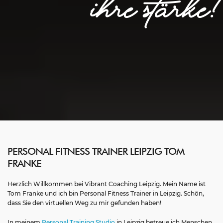
IHRE STÄRKE!
L TRAINING
EIPZIG
ONLINE KURSE
MIT PERSÖNLICHER ANLEITUNG
PERSONAL FITNESS TRAINER LEIPZIG TOM
FRANKE
Herzlich Willkommen bei Vibrant Coaching Leipzig. Mein Name ist
Tom Franke und ich bin Personal Fitness Trainer in Leipzig. Schön,
dass Sie den virtuellen Weg zu mir gefunden haben!
In meinem
Personal Training Studio
in Leipzig betreue ich Menschen