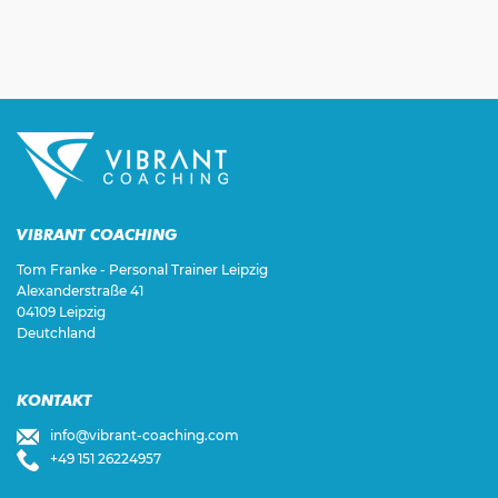
VIBRANT COACHING
Tom Franke - Personal Trainer Leipzig
Alexanderstraße 41
04109 Leipzig
Deutchland
KONTAKT
info@vibrant-coaching.com
+49 151 26224957