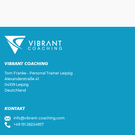
VIBRANT COACHING
Tom Franke - Personal Trainer Leipzig
Alexanderstraße 41
04109 Leipzig
Deutchland
KONTAKT
info@vibrant-coaching.com
+49 151 26224957