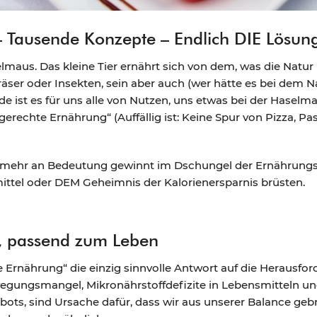
 Tausende Konzepte – Endlich DIE Lösun
elmaus. Das kleine Tier ernährt sich von dem, was die Natur 
räser oder Insekten, sein aber auch (wer hätte es bei dem
de ist es für uns alle von Nutzen, uns etwas bei der Haselm
gerechte Ernährung“ (Auffällig ist: Keine Spur von Pizza, P
mmer mehr an Bedeutung gewinnt im Dschungel der Ernährungs
el oder DEM Geheimnis der Kalorienersparnis brüsten.
, passend zum Leben
te Ernährung“ die einzig sinnvolle Antwort auf die Heraus
gungsmangel, Mikronährstoffdefizite in Lebensmitteln und
ts, sind Ursache dafür, dass wir aus unserer Balance ge