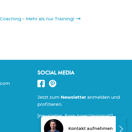
r
Coaching – Mehr als nur Training!
SOCIAL MEDIA
.com
Jetzt zum
Newsletter
anmelden und
profitieren.
[newsletter_form type="minimal"]
Kontakt aufnehmen