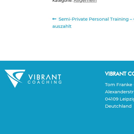
Allgemein
Kategorie:
Beitragsnavigation
Vorheriger
Semi-Private Personal Training –
Beitrag:
auszahlt
VIBRANT 
Tom Franke -
Alexanderstr
04109 Leipzi
Deutchland