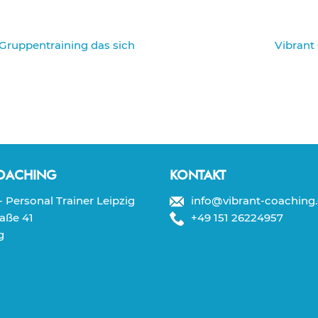
Nächste
 Gruppentraining das sich
Vibrant 
Beitrag:
COACHING
KONTAKT
 Personal Trainer Leipzig
info@vibrant-coaching
aße 41
+49 151 26224957
g