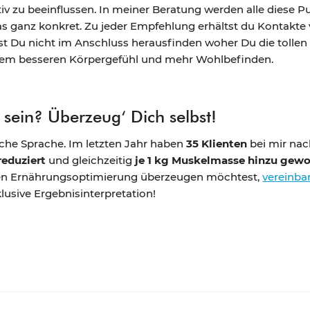
tiv zu beeinflussen. In meiner Beratung werden alle diese 
das ganz konkret. Zu jeder Empfehlung erhältst du Kontakt
st Du nicht im Anschluss herausfinden woher Du die tolle
einem besseren Körpergefühl und mehr Wohlbefinden.
 sein? Überzeug‘ Dich selbst!
iche Sprache. Im letzten Jahr haben
35 Klienten
bei mir na
reduziert
und gleichzeitig
je 1 kg Muskelmasse hinzu gew
hen Ernährungsoptimierung überzeugen möchtest,
vereinba
usive Ergebnisinterpretation!