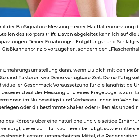
 mit der BioSignature Messung – einer Hautfaltenmessung d
Stellen des Körpers trifft. Davon abgeleitet kann ich auf d
 Anpassungen Deiner Ernährungs- Entgiftungs- und Schlafg
em Gießkannenprinzip vorzugehen, sondern den „Flaschenha
 der Ernährungsumstellung dann, wenn Du dich mit den Maßn
So sind Faktoren wie Deine verfügbare Zeit, Deine Fähigke
dividueller Geschmack Voraussetzung für die langfristige 
e basierend auf der Messung und eines Fragebogens zum Li
emzonen im Nu beseitigst und Verbesserungen im Wohlbefin
fzuerlegen oder dir bestimmte Shakes oder Pillen als unbed
g des Körpers über eine natürliche und vielseitige Ernähru
ersorgt, die er zum funktionieren benötigt, sowie mittels 
Fitnessbereich extrem unterschätztes Mittel, die Regeneratio