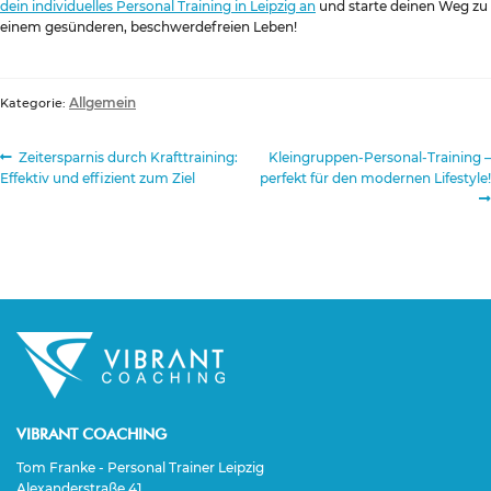
dein individuelles Personal Training in Leipzig an
und starte deinen Weg zu
einem gesünderen, beschwerdefreien Leben!
Allgemein
Kategorie:
Beitragsnavigation
Vorheriger
Nächster
Zeitersparnis durch Krafttraining:
Kleingruppen-Personal-Training –
Beitrag:
Beitrag:
Effektiv und effizient zum Ziel
perfekt für den modernen Lifestyle!
VIBRANT COACHING
Tom Franke - Personal Trainer Leipzig
Alexanderstraße 41