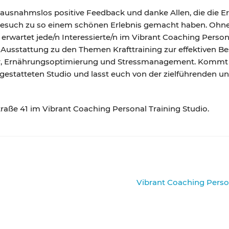
 ausnahmslos positive Feedback und danke Allen, die die Erö
esuch zu so einem schönen Erlebnis gemacht haben. Ohne 
wartet jede/n Interessierte/n im Vibrant Coaching Personal
 Ausstattung zu den Themen Krafttraining zur effektiven 
r, Ernährungsoptimierung und Stressmanagement. Kommt 
usgestatteten Studio und lasst euch von der zielführenden 
straße 41 im Vibrant Coaching Personal Training Studio.
Nächster
Vibrant Coaching Person
Beitrag: