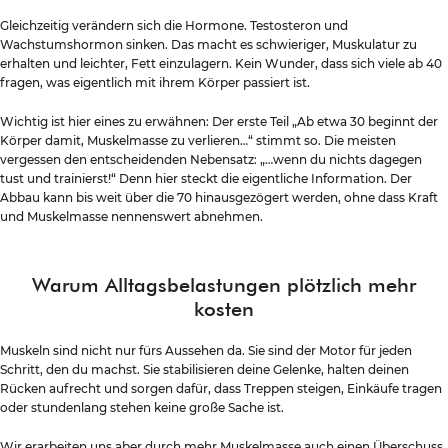
Gleichzeitig verändern sich die Hormone. Testosteron und
Wachstumshormon sinken. Das macht es schwieriger, Muskulatur zu
erhalten und leichter, Fett einzulagern. Kein Wunder, dass sich viele ab 40
fragen, was eigentlich mit ihrem Körper passiert ist.
Wichtig ist hier eines zu erwähnen: Der erste Teil „Ab etwa 30 beginnt der
Körper damit, Muskelmasse zu verlieren…“ stimmt so. Die meisten
vergessen den entscheidenden Nebensatz: „…wenn du nichts dagegen
tust und trainierst!“ Denn hier steckt die eigentliche Information. Der
Abbau kann bis weit über die 70 hinausgezögert werden, ohne dass Kraft
und Muskelmasse nennenswert abnehmen.
Warum Alltagsbelastungen plötzlich mehr
kosten
Muskeln sind nicht nur fürs Aussehen da. Sie sind der Motor für jeden
Schritt, den du machst. Sie stabilisieren deine Gelenke, halten deinen
Rücken aufrecht und sorgen dafür, dass Treppen steigen, Einkäufe tragen
oder stundenlang stehen keine große Sache ist.
Wir erarbeiten uns aber durch mehr Muskelmasse auch einen Überschuss