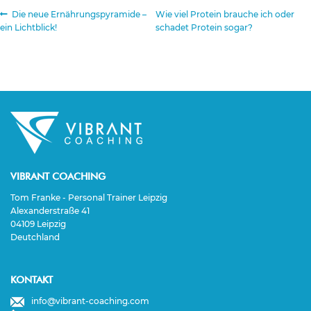
Beitragsnavigation
Vorheriger
Nächster
Die neue Ernährungspyramide –
Wie viel Protein brauche ich oder
Beitrag:
Beitrag:
ein Lichtblick!
schadet Protein sogar?
VIBRANT COACHING
Tom Franke - Personal Trainer Leipzig
Alexanderstraße 41
04109 Leipzig
Deutchland
KONTAKT
info@vibrant-coaching.com