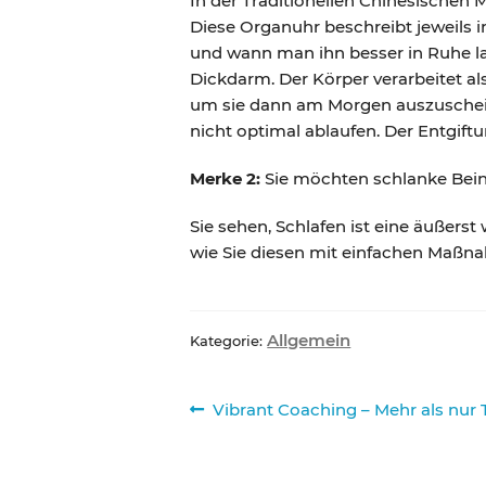
In der Traditionellen Chinesischen
Diese Organuhr beschreibt jeweils
und wann man ihn besser in Ruhe las
Dickdarm. Der Körper verarbeitet a
um sie dann am Morgen auszuscheide
nicht optimal ablaufen. Der Entgiftu
Merke 2:
Sie möchten schlanke Beine
Sie sehen, Schlafen ist eine äußerst 
wie Sie diesen mit einfachen Maßna
Allgemein
Kategorie:
Beitragsnavigation
Vorheriger
Vibrant Coaching – Mehr als nur 
Beitrag: