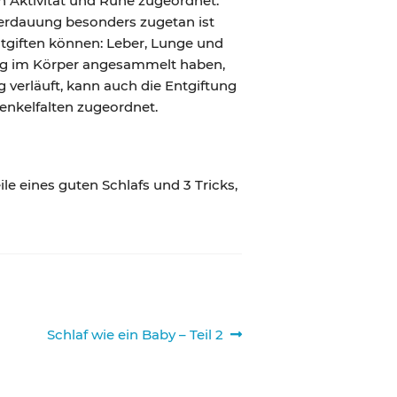
n Aktivität und Ruhe zugeordnet.
erdauung besonders zugetan ist
ntgiften können: Leber, Lunge und
 Tag im Körper angesammelt haben,
 verläuft, kann auch die Entgiftung
enkelfalten zugeordnet.
ile eines guten Schlafs und 3 Tricks,
Nächster
Schlaf wie ein Baby – Teil 2
Beitrag: