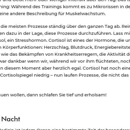
raining: Während des Trainings kommt es zu Mikrorissen in d
h eine andere Beschreibung für Muskelwachstum.
die meisten Prozesse ständig über den ganzen Tag ab. Rein
en dazu in der Lage, diese Prozesse durchzuführen. Lass m
sol, ein Stresshormon. Cortisol ist eines der Hormone, die u
gen Körperfunktionen: Herzschlag, Blutdruck, Energiebereits
e wie das Bekämpfen von Krankheitserregern, die Aktivität
war dankbar wenn wir, während wir vor ihm flüchteten, n
n diesem Moment aber herzlich egal. Cortisol hat noch ein
 Cortisolspiegel niedrig – nun laufen Prozesse, die nicht d
en wollen, dann schlafen Sie tief und erholsam!
r Nacht