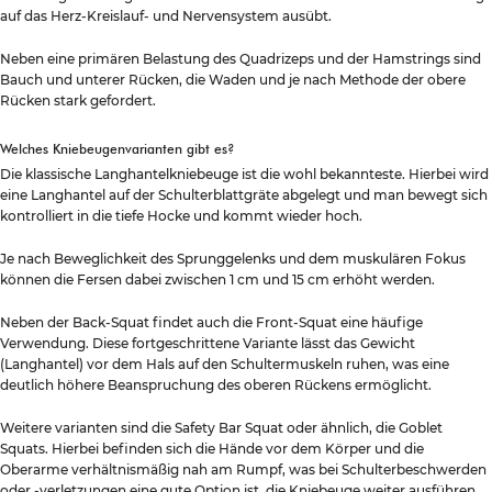
auf das Herz-Kreislauf- und Nervensystem ausübt.
Neben eine primären Belastung des Quadrizeps und der Hamstrings sind
Bauch und unterer Rücken, die Waden und je nach Methode der obere
Rücken stark gefordert.
Welches Kniebeugenvarianten gibt es?
Die klassische Langhantelkniebeuge ist die wohl bekannteste. Hierbei wird
eine Langhantel auf der Schulterblattgräte abgelegt und man bewegt sich
kontrolliert in die tiefe Hocke und kommt wieder hoch.
Je nach Beweglichkeit des Sprunggelenks und dem muskulären Fokus
können die Fersen dabei zwischen 1 cm und 15 cm erhöht werden.
Neben der Back-Squat findet auch die Front-Squat eine häufige
Verwendung. Diese fortgeschrittene Variante lässt das Gewicht
(Langhantel) vor dem Hals auf den Schultermuskeln ruhen, was eine
deutlich höhere Beanspruchung des oberen Rückens ermöglicht.
Weitere varianten sind die Safety Bar Squat oder ähnlich, die Goblet
Squats. Hierbei befinden sich die Hände vor dem Körper und die
Oberarme verhältnismäßig nah am Rumpf, was bei Schulterbeschwerden
oder -verletzungen eine gute Option ist, die Kniebeuge weiter ausführen