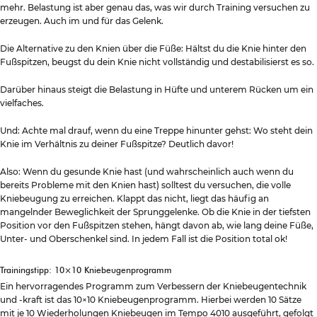
mehr.
Belastung
ist aber genau das, was wir durch Training versuchen zu
erzeugen. Auch im und für das Gelenk.
Die Alternative zu den Knien über die Füße: Hältst du die Knie hinter den
Fußspitzen, beugst du dein Knie nicht vollständig und destabilisierst es so.
Darüber hinaus steigt die Belastung in Hüfte und unterem Rücken um ein
vielfaches.
Und: Achte mal drauf, wenn du eine Treppe hinunter gehst: Wo steht dein
Knie im Verhältnis zu deiner Fußspitze? Deutlich davor!
Also: Wenn du gesunde Knie hast (und wahrscheinlich auch wenn du
bereits Probleme mit den Knien hast) solltest du versuchen, die volle
Kniebeugung zu erreichen. Klappt das nicht, liegt das häufig an
mangelnder Beweglichkeit der Sprunggelenke. Ob die Knie in der tiefsten
Position vor den Fußspitzen stehen, hängt davon ab, wie lang deine Füße,
Unter- und Oberschenkel sind. In jedem Fall ist die Position
total ok
!
Trainingstipp: 10×10 Kniebeugenprogramm
Ein hervorragendes Programm zum Verbessern der Kniebeugentechnik
und -kraft ist das 10×10 Kniebeugenprogramm. Hierbei werden 10 Sätze
mit je 10 Wiederholungen Kniebeugen im Tempo 4010 ausgeführt, gefolgt