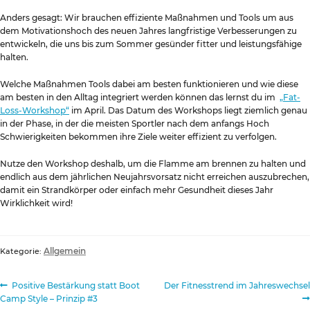
Anders gesagt: Wir brauchen effiziente Maßnahmen und Tools um aus
dem Motivationshoch des neuen Jahres langfristige Verbesserungen zu
entwickeln, die uns bis zum Sommer gesünder fitter und leistungsfähige
halten.
Welche Maßnahmen Tools dabei am besten funktionieren und wie diese
am besten in den Alltag integriert werden können das lernst du im
„Fat-
Loss-Workshop“
im April. Das Datum des Workshops liegt ziemlich genau
in der Phase, in der die meisten Sportler nach dem anfangs Hoch
Schwierigkeiten bekommen ihre Ziele weiter effizient zu verfolgen.
Nutze den Workshop deshalb, um die Flamme am brennen zu halten und
endlich aus dem jährlichen Neujahrsvorsatz nicht erreichen auszubrechen,
damit ein Strandkörper oder einfach mehr Gesundheit dieses Jahr
Wirklichkeit wird!
Allgemein
Kategorie:
Beitragsnavigation
Vorheriger
Nächster
Positive Bestärkung statt Boot
Der Fitnesstrend im Jahreswechsel
Beitrag:
Beitrag:
Camp Style – Prinzip #3