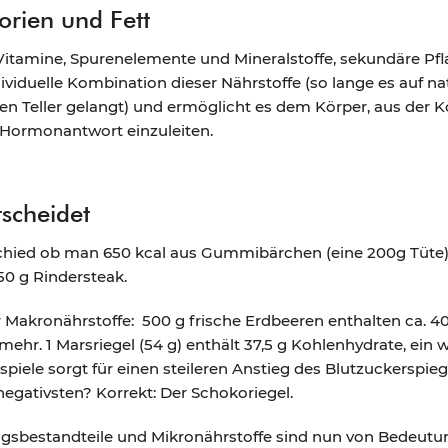
orien und Fett
Vitamine, Spurenelemente und Mineralstoffe, sekundäre Pfla
dividuelle Kombination dieser Nährstoffe (so lange es auf 
den Teller gelangt) und ermöglicht es dem Körper, aus der
le Hormonantwort einzuleiten.
scheidet
schied ob man 650 kcal aus Gummibärchen (eine 200g Tüte) 
50 g Rindersteak.
Makronährstoffe: 500 g frische Erdbeeren enthalten ca. 40 
mehr. 1 Marsriegel (54 g) enthält 37,5 g Kohlenhydrate, ein
spiele sorgt für einen steileren Anstieg des Blutzuckerspie
egativsten? Korrekt: Der Schokoriegel.
sbestandteile und Mikronährstoffe sind nun von Bedeutu