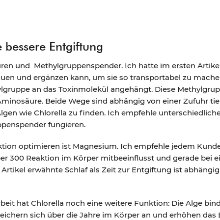
ne bessere Entgiftung
en und Methylgruppenspender. Ich hatte im ersten Artikel e
en und ergänzen kann, um sie so transportabel zu machen.
hylgruppe an das Toxinmolekül angehängt. Diese Methylgru
 Aminosäure. Beide Wege sind abhängig von einer Zufuhr tie
lgen wie Chlorella zu finden. Ich empfehle unterschiedliche
ppenspender fungieren.
nktion optimieren ist Magnesium. Ich empfehle jedem Kund
er 300 Reaktion im Körper mitbeeinflusst und gerade bei 
 Artikel erwähnte Schlaf als Zeit zur Entgiftung ist abhäng
eit hat Chlorella noch eine weitere Funktion: Die Alge bin
eichern sich über die Jahre im Körper an und erhöhen das 