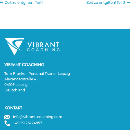
Beitragsnavigation
Vorheriger
Nächster
Zeit zu entgiften! Teil 1
Zeit zu entgiften! Teil 3
Beitrag:
Beitrag:
VIBRANT COACHING
Tom Franke - Personal Trainer Leipzig
Alexanderstraße 41
04109 Leipzig
Deutchland
KONTAKT
info@vibrant-coaching.com
+49 151 26224957