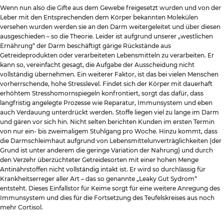
Wenn nun also die Gifte aus dem Gewebe freigesetzt wurden und von der
Leber mit den Entsprechenden dem Körper bekannten Molekülen
versehen wurden werden sie an den Darm weitergeleitet und über diesen
ausgeschieden – so die Theorie. Leider ist aufgrund unserer „westlichen
Ernährung“ der Darm beschäftigt gärige Rückstände aus
Getreideprodukten oder verarbeiteten Lebensmitteln zu verarbeiten. Er
kann so, vereinfacht gesagt, die Aufgabe der Ausscheidung nicht
vollständig übernehmen. Ein weiterer Faktor, ist das bei vielen Menschen
vorherrschende, hohe Stresslevel. Findet sich der Körper mit dauerhaft
erhöhtem Stresshomornspiegeln konfrontiert, sorgt das dafür, dass
langfristig angelegte Prozesse wie Reparatur, Immunsystem und eben
auch Verdauung unterdrückt werden. Stoffe liegen viel zu lange im Darm
und gären vor sich hin. Nicht selten berichten Kunden im ersten Termin
von nur ein- bis zweimaligem Stuhlgang pro Woche. Hinzu kommt, dass
die Darmschleimhaut aufgrund von Lebensmittelunverträglichkeiten (der
Grund ist unter anderem die geringe Variation der Nahrung) und durch
den Verzehr überzüchteter Getreidesorten mit einer hohen Menge
Antinährstoffen nicht vollständig intakt ist. Er wird so durchlässig für
Krankheitserreger aller Art – das so genannte „Leaky Gut Sydrom“
entsteht. Dieses Einfallstor für Keime sorgt für eine weitere Anregung des
Immunsystem und dies für die Fortsetzung des Teufelskreises aus noch
mehr Cortisol.