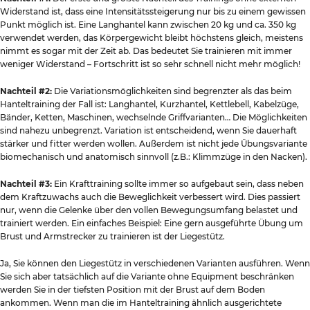
Widerstand ist, dass eine Intensitätssteigerung nur bis zu einem gewissen
Punkt möglich ist. Eine Langhantel kann zwischen 20 kg und ca. 350 kg
verwendet werden, das Körpergewicht bleibt höchstens gleich, meistens
nimmt es sogar mit der Zeit ab. Das bedeutet Sie trainieren mit immer
weniger Widerstand – Fortschritt ist so sehr schnell nicht mehr möglich!
Nachteil #2:
Die Variationsmöglichkeiten sind begrenzter als das beim
Hanteltraining der Fall ist: Langhantel, Kurzhantel, Kettlebell, Kabelzüge,
Bänder, Ketten, Maschinen, wechselnde Griffvarianten… Die Möglichkeiten
sind nahezu unbegrenzt. Variation ist entscheidend, wenn Sie dauerhaft
stärker und fitter werden wollen. Außerdem ist nicht jede Übungsvariante
biomechanisch und anatomisch sinnvoll (z.B.: Klimmzüge in den Nacken).
Nachteil #3:
Ein Krafttraining sollte immer so aufgebaut sein, dass neben
dem Kraftzuwachs auch die Beweglichkeit verbessert wird. Dies passiert
nur, wenn die Gelenke über den vollen Bewegungsumfang belastet und
trainiert werden. Ein einfaches Beispiel: Eine gern ausgeführte Übung um
Brust und Armstrecker zu trainieren ist der Liegestütz.
Ja, Sie können den Liegestütz in verschiedenen Varianten ausführen. Wenn
Sie sich aber tatsächlich auf die Variante ohne Equipment beschränken
werden Sie in der tiefsten Position mit der Brust auf dem Boden
ankommen. Wenn man die im Hanteltraining ähnlich ausgerichtete