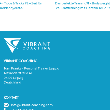
Beitragsnavigation
Vorheriger
Nächster
Tipps & Tricks #2 – Zeit für
Das perfekte Training?! – Bodyweight
Beitrag:
Beitrag:
Kohlenhydrate?!
vs. Krafttraining mit Hanteln Teil 2
VIBRANT COACHING
Tom Franke - Personal Trainer Leipzig
Alexanderstraße 41
04109 Leipzig
Deutchland
KONTAKT
info@vibrant-coaching.com
+49 151 26224957