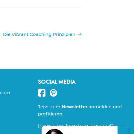
Nächster
Die Vibrant Coaching Prinzipien
Beitrag:
SOCIAL MEDIA
.com
Jetzt zum
Newsletter
anmelden und
profitieren.
[newsletter_form type="minimal"]