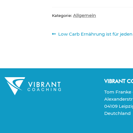
Allgemein
Kategorie:
Beitragsnavigation
Vorheriger
Low Carb Ernährung ist für jede
Beitrag:
VIBRANT 
Tom Franke -
Alexanderstr
04109 Leipzi
Deutchland