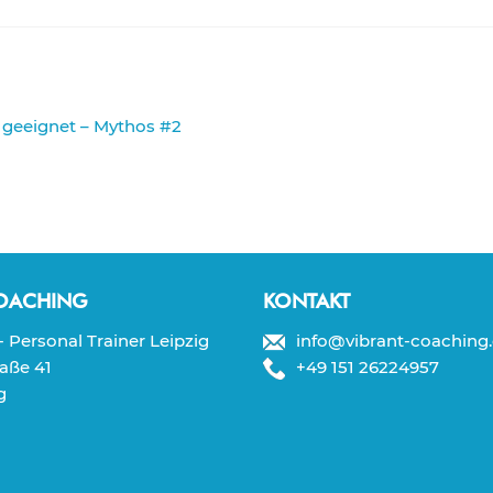
n geeignet – Mythos #2
COACHING
KONTAKT
 Personal Trainer Leipzig
info@vibrant-coaching
aße 41
+49 151 26224957
g