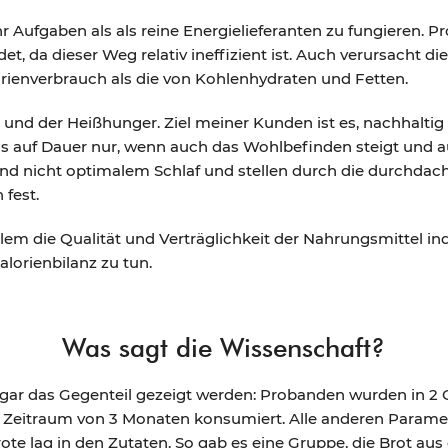
Aufgaben als als reine Energielieferanten zu fungieren. Pr
t, da dieser Weg relativ ineffizient ist. Auch verursacht d
ienverbrauch als die von Kohlenhydraten und Fetten.
nd der Heißhunger. Ziel meiner Kunden ist es, nachhaltig u
das auf Dauer nur, wenn auch das Wohlbefinden steigt und a
 nicht optimalem Schlaf und stellen durch die durchdach
 fest.
llem die Qualität und Verträglichkeit der Nahrungsmittel ind
alorienbilanz zu tun.
Was sagt die Wissenschaft?
gar das Gegenteil gezeigt werden: Probanden wurden in 2 
 Zeitraum von 3 Monaten konsumiert. Alle anderen Paramet
rote lag in den Zutaten. So gab es eine Gruppe, die Brot a