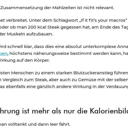
e Zusammensetzung der Mahlzeiten ist nicht relevant.
et verbreitet. Unter dem Schlagwort „If it fit’s your macros
er ob man 200 kcal Steak gegessen hat, am Ende des Tage
der Muskeln aufzubauen.
rd schnell klar, dass dies eine absolut unterkomplexe An
eben
, höchstens näherungsweise bestimmt werden kann, h
Wirkung auf den Körper.
en Menschen zu einem starken Blutzuckeranstieg führen 
 im Vergleich zum Steak, aber auch zu Gemüse mit der selb
was ebenfalls eine gänzlich andere Wirkung in der Verdauun
rung ist mehr als nur die Kalorienbi
an volltankt und dann leer fährt.