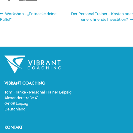
Beitragsnavigation
Vorheriger
Nächster
Workshop – „Entdecke deine
Der Personal Trainer – Kosten oder
Beitrag:
Beitrag:
Füße!“
eine lohnende Investition?
VIBRANT COACHING
Tom Franke - Personal Trainer Leipzig
Alexanderstraße 41
04109 Leipzig
Deutchland
KONTAKT