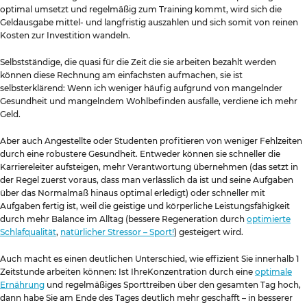
optimal umsetzt und regelmäßig zum Training kommt, wird sich die
Geldausgabe mittel- und langfristig auszahlen und sich somit von reinen
Kosten zur Investition wandeln.
Selbstständige, die quasi für die Zeit die sie arbeiten bezahlt werden
können diese Rechnung am einfachsten aufmachen, sie ist
selbsterklärend: Wenn ich weniger häufig aufgrund von mangelnder
Gesundheit und mangelndem Wohlbefinden ausfalle, verdiene ich mehr
Geld.
Aber auch Angestellte oder Studenten profitieren von weniger Fehlzeiten
durch eine robustere Gesundheit. Entweder können sie schneller die
Karriereleiter aufsteigen, mehr Verantwortung übernehmen (das setzt in
der Regel zuerst voraus, dass man verlässlich da ist und seine Aufgaben
über das Normalmaß hinaus optimal erledigt) oder schneller mit
Aufgaben fertig ist, weil die geistige und körperliche Leistungsfähigkeit
durch mehr Balance im Alltag (bessere Regeneration durch
optimierte
Schlafqualität
,
natürlicher Stressor – Sport!
) gesteigert wird.
Auch macht es einen deutlichen Unterschied, wie effizient Sie innerhalb 1
Zeitstunde arbeiten können: Ist IhreKonzentration durch eine
optimale
Ernährung
und regelmäßiges Sporttreiben über den gesamten Tag hoch,
dann habe Sie am Ende des Tages deutlich mehr geschafft – in besserer