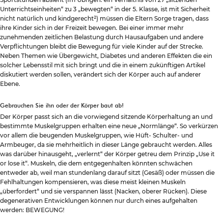
Unterrichtseinheiten“ zu 3 „bewegten“ in der 5. Klasse, ist mit Sicherheit
nicht natürlich und kindgerecht²) müssen die Eltern Sorge tragen, dass
ihre Kinder sich in der Freizeit bewegen. Bei einer immer mehr
zunehmenden zeitlichen Belastung durch Hausaufgaben und andere
Verpflichtungen bleibt die Bewegung für viele Kinder auf der Strecke.
Neben Themen wie Übergewicht, Diabetes und anderen Effekten die ein
solcher Lebensstil mit sich bringt und die in einem zukünftigen Artikel
diskutiert werden sollen, verändert sich der Körper auch auf anderer
Ebene.
Gebrauchen Sie ihn oder der Körper baut ab!
Der Körper passt sich an die vorwiegend sitzende Körperhaltung an und
bestimmte Muskelgruppen erhalten eine neue „Normlänge“. So verkürzen
vor allem die beugenden Muskelgruppen, wie Hüft- Schulter- und
Armbeuger, da sie mehrheitlich in dieser Länge gebraucht werden. Alles
was darüber hinausgeht, „verlernt“ der Körper getreu dem Prinzip „Use it
or lose it“. Muskeln, die dem entgegenhalten könnten schwächen
entweder ab, weil man stundenlang darauf sitzt (Gesäß) oder müssen die
Fehlhaltungen kompensieren, was diese meist kleinen Muskeln
„überfordert“ und sie verspannen lässt (Nacken, oberer Rücken). Diese
degenerativen Entwicklungen können nur durch eines aufgehalten
werden: BEWEGUNG!