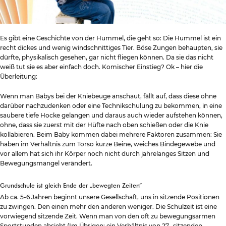
Es gibt eine Geschichte von der Hummel, die geht so: Die Hummel ist ein
recht dickes und wenig windschnittiges Tier. Böse Zungen behaupten, sie
dürfte, physikalisch gesehen, gar nicht fliegen können. Da sie das nicht
weiß tut sie es aber einfach doch. Komischer Einstieg? Ok – hier die
Überleitung:
Wenn man Babys bei der Kniebeuge anschaut, fällt auf, dass diese ohne
darüber nachzudenken oder eine Technikschulung zu bekommen, in eine
saubere tiefe Hocke gelangen und daraus auch wieder aufstehen können,
ohne, dass sie zuerst mit der Hüfte nach oben schießen oder die Knie
kollabieren. Beim Baby kommen dabei mehrere Faktoren zusammen: Sie
haben im Verhältnis zum Torso kurze Beine, weiches Bindegewebe und
vor allem hat sich ihr Körper noch nicht durch jahrelanges Sitzen und
Bewegungsmangel verändert.
Grundschule ist gleich Ende der „bewegten Zeiten“
Ab ca. 5-6 Jahren beginnt unsere Gesellschaft, uns in sitzende Positionen
zu zwingen. Den einen mehr den anderen weniger. Die Schulzeit ist eine
vorwiegend sitzende Zeit. Wenn man von den oft zu bewegungsarmen
Sportstunden absieht (Im Übrigen: ein Verhältnis von 27 „sitzenden