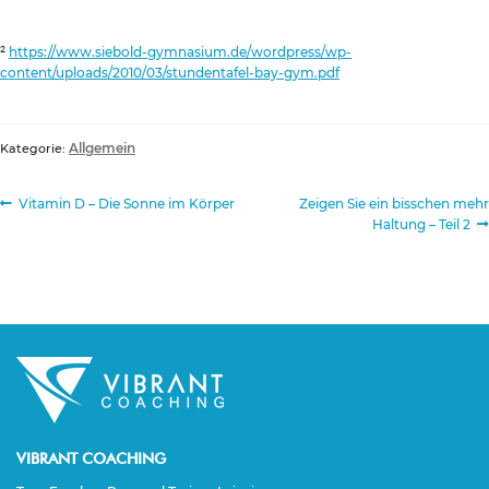
²
https://www.siebold-gymnasium.de/wordpress/wp-
content/uploads/2010/03/stundentafel-bay-gym.pdf
Allgemein
Kategorie:
Beitragsnavigation
Vorheriger
Nächster
Vitamin D – Die Sonne im Körper
Zeigen Sie ein bisschen mehr
Beitrag:
Beitrag:
Haltung – Teil 2
VIBRANT COACHING