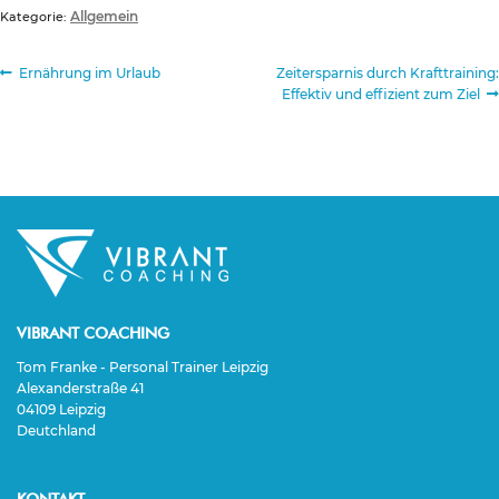
Allgemein
Kategorie:
Beitragsnavigation
Vorheriger
Nächster
Ernährung im Urlaub
Zeitersparnis durch Krafttraining:
Beitrag:
Beitrag:
Effektiv und effizient zum Ziel
VIBRANT COACHING
Tom Franke - Personal Trainer Leipzig
Alexanderstraße 41
04109 Leipzig
Deutchland
KONTAKT