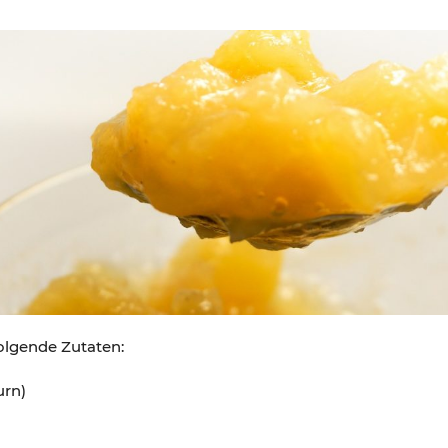
olgende Zutaten:
urn)