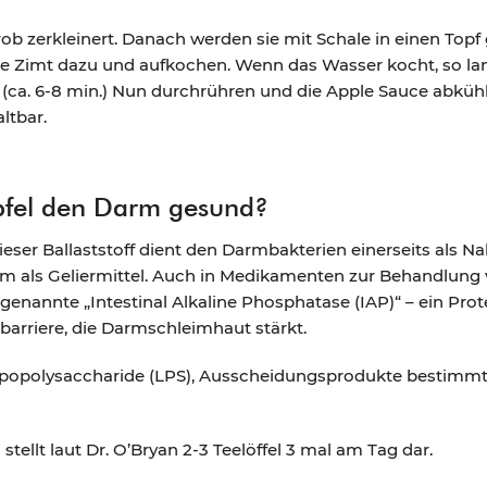
b zerkleinert. Danach werden sie mit Schale in einen Top
e Zimt dazu und aufkochen. Wenn das Wasser kocht, so lan
 (ca. 6-8 min.) Nun durchrühren und die Apple Sauce abkühle
ltbar.
fel den Darm gesund?
 Dieser Ballaststoff dient den Darmbakterien einerseits als
lem als Geliermittel. Auch in Medikamenten zur Behandlung
o genannte „Intestinal Alkaline Phosphatase (IAP)“ – ein P
barriere, die Darmschleimhaut stärkt.
 Lipopolysaccharide (LPS), Ausscheidungsprodukte bestimmte
tellt laut Dr. O’Bryan 2-3 Teelöffel 3 mal am Tag dar.