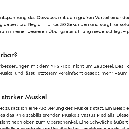
 Entspannung des Gewebes mit dem großen Vorteil einer deu
auert pro Region nur ca. 30 Sekunden und sorgt für sofo
um in einer besseren Übungsausführung niederschlägt – per
ärbar?
Verbesserungen mit dem YPSI-Tool nicht um Zauberei. Das To
Muskel und lässt, letzterem vereinfacht gesagt, mehr Raum
n starker Muskel
t zusätzlich eine Aktivierung des Muskels statt. Ein Beisp
des das Knie stabilisierenden Muskels Vastus Medialis. Diese
 zieht nach oben zum Oberschenkel. Eine Schwäche äußert
edialis nun mittels Tool ist direkt im Anschluss eine deutli